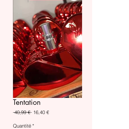
Tentation
Prix
Prix
 40,99 € 
16,40 €
original
promotionnel
Quantité
*