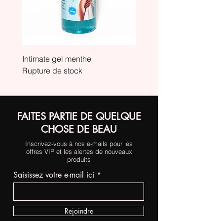
Intimate gel menthe
Intimate gel orange
Rupture de stock
Rupture de stock
FAITES PARTIE DE QUELQUE
CHOSE DE BEAU
Inscrivez-vous à nos e-mails pour les
offres VIP et les alertes de nouveaux
produits
Saisissez votre e-mail ici
Rejoindre