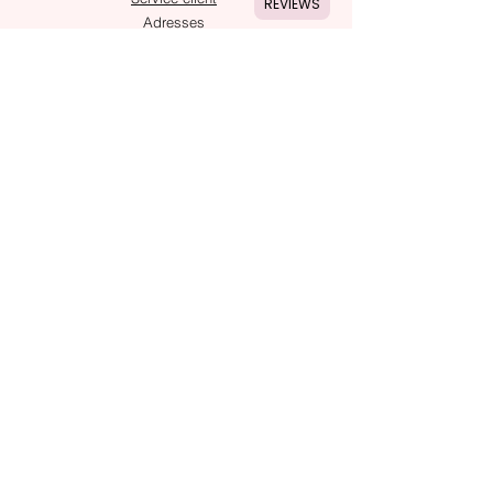
REVIEWS
Adresses
SUIVRE
Instagram
Snapchat
ASSISTANCE
Notre service client est là pour vous assiter
En savoir plus
PAIEMENT SÉCURISÉ AVEC
Livraison et retours