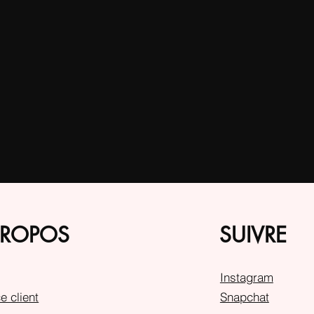
PROPOS
SUIVRE
Instagram
e client
Snapchat