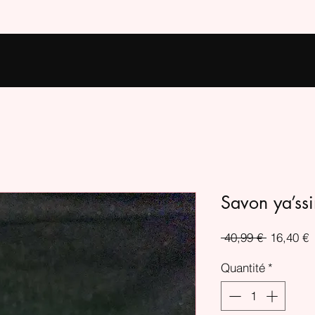
Savon ya’ssi
Prix
P
 40,99 € 
16,40 €
original
p
Quantité
*