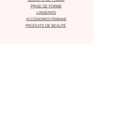
PRISE DE FORME
LINGERIES
ACCESSOIRES FÉMININE
PRODUITS DE BEAUTÉ
À PROPOS
Service client
Adresses
SUIVRE
Instagram
Snapchat
ASSISTANCE
Notre service client est là pour vous assiter
En savoir plus