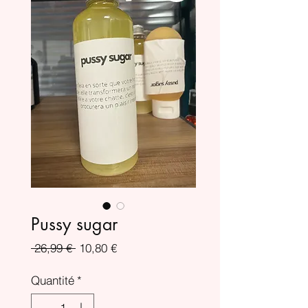
Pussy sugar
Prix
Prix
 26,99 € 
10,80 €
original
promotionnel
Quantité
*