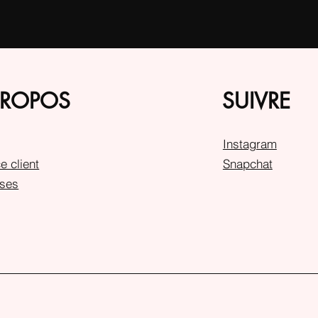
PROPOS
SUIVRE
Instagram
e client
Snapchat
ses