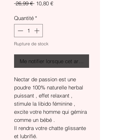
Prix
Prix
 26,99 € 
10,80 €
original
promotionnel
Quantité
*
Rupture de stock
Me notifier lorsque cet article est disponible
Nectar de passion est une
poudre 100% naturelle herbal
puissant , effet relaxant ,
stimule la libido féminine ,
excite votre homme qui gémira
comme un bébé .
Il rendra votre chatte glissante
et lubrifié.