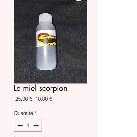
Le miel scorpion
Prix
Prix
 25,00 € 
10,00 €
original
promotionnel
Quantité
*