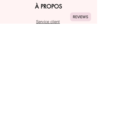
À PROPOS
REVIEWS
Service client
Adresses
SUIVRE
Instagram
Snapchat
ASSISTANCE
Notre service client est là pour vous assiter
En savoir plus
PAIEMENT SÉCURISÉ AVEC
Livraison et retours