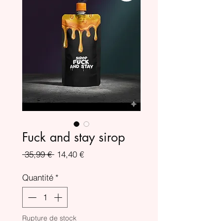
Fuck and stay sirop
Prix
Prix
 35,99 € 
14,40 €
original
promotionnel
Quantité
*
Rupture de stock