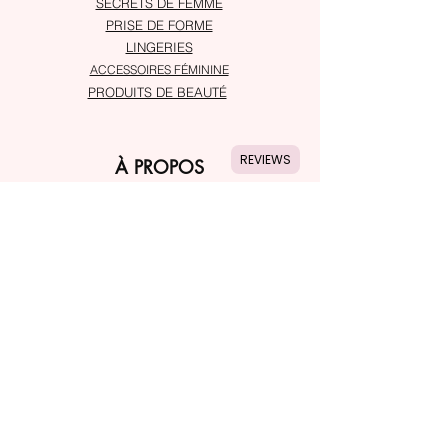
SECRETS DE FEMME
PRISE DE FORME
LINGERIES
ACCESSOIRES FÉMININE
PRODUITS DE BEAUTÉ
REVIEWS
À PROPOS
Service client
Adresses
SUIVRE
Instagram
Snapchat
ASSISTANCE
Notre service client est là pour vous assiter
En savoir plus