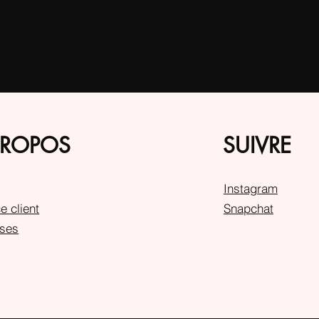
PROPOS
SUIVRE
Instagram
e client
Snapchat
ses