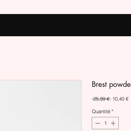
Brest powde
Prix
P
 25,99 € 
10,40 €
original
p
Quantité
*