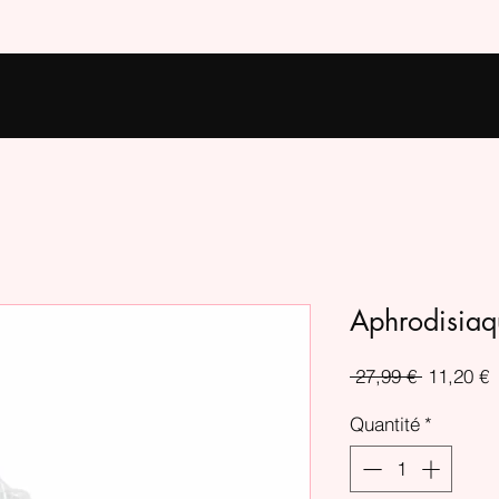
Aphrodisiaq
Prix
P
 27,99 € 
11,20 €
original
p
Quantité
*