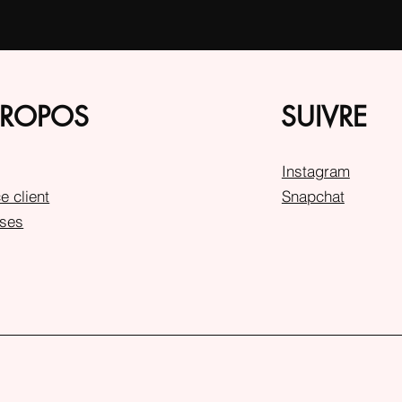
PROPOS
SUIVRE
Instagram
e client
Snapchat
ses