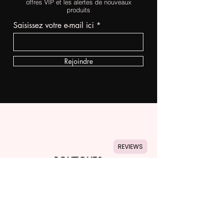
offres VIP et les alertes de nouveaux
produits
Saisissez votre e-mail ici
Rejoindre
REVIEWS
BOUTIQUES
APHRODISIAQUE
SECRETS DE FEMME
PRISE DE FORME
LINGERIES
ACCESSOIRES FÉMININE