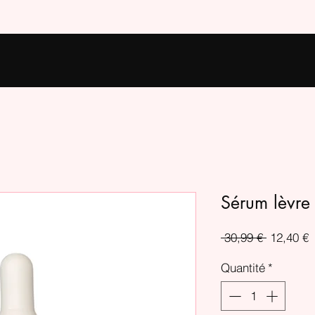
Sérum lèvre
Prix
P
 30,99 € 
12,40 €
original
p
Quantité
*