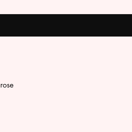
 rose
rix
romotionnel