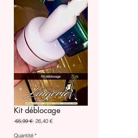
Kit déblocage
Prix
Prix
 65,99 € 
26,40 €
original
promotionnel
Quantité
*