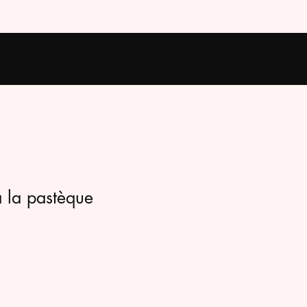
la pastèque
rix
romotionnel