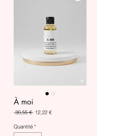
À moi
Prix
Prix
 30,55 € 
12,22 €
original
promotionnel
Quantité
*